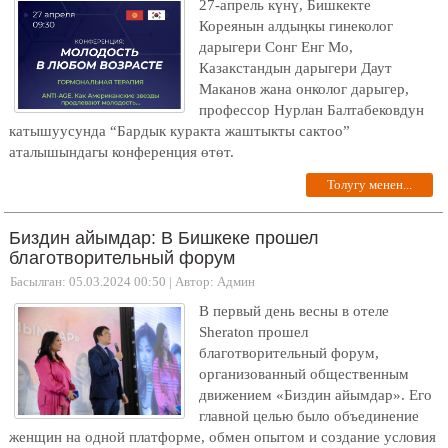
27-апрель күнү, Бишкекте
Кореянын алдыңкы гинеколог
дарыгери Сонг Енг Мо,
Казакстандын дарыгери Даут
Маканов жана онколог дарыгер,
профессор Нурлан Балтабековдун
катышуусунда “Бардык куракта жаштыкты сактоо”
аталышындагы конференция өтөт.
Толугу менен...
Биздин айымдар: В Бишкеке прошел
благотворительный форум
Басылган: 05.03.2024 00:50
|
Автор: Админ
В первый день весны в отеле
Sheraton прошел
благотворительный форум,
организованный общественным
движением «Биздин айымдар». Его
главной целью было объединение
женщин на одной платформе, обмен опытом и создание условия