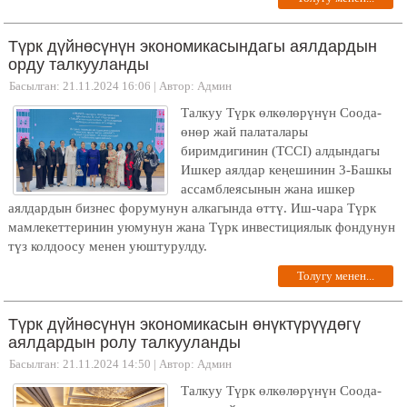
Түрк дүйнөсүнүн экономикасындагы аялдардын
орду талкууланды
Басылган: 21.11.2024 16:06
|
Автор: Админ
Талкуу Түрк өлкөлөрүнүн Соода-
өнөр жай палаталары
биримдигинин (TCCI) алдындагы
Ишкер аялдар кеңешинин 3-Башкы
ассамблеясынын жана ишкер
аялдардын бизнес форумунун алкагында өттү. Иш-чара Түрк
мамлекеттеринин уюмунун жана Түрк инвестициялык фондунун
түз колдоосу менен уюштурулду.
Толугу менен...
Түрк дүйнөсүнүн экономикасын өнүктүрүүдөгү
аялдардын ролу талкууланды
Басылган: 21.11.2024 14:50
|
Автор: Админ
Талкуу Түрк өлкөлөрүнүн Соода-