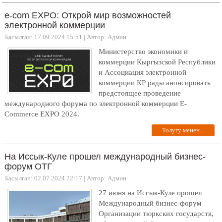
e-com EXPO: Открой мир возможностей
электронной коммерции
Басылган: 17.09.2024 15:51
|
Автор: Админ
Министерство экономики и
коммерции Кыргызской Республики
и Ассоциация электронной
коммерции КР рады анонсировать
предстоящее проведение
международного форума по электронной коммерции E-
Commerce EXPO 2024.
Толугу менен...
На Иссык-Куле прошел международный бизнес-
форум ОТГ
Басылган: 02.07.2024 22:17
|
Автор: Админ
27 июня на Иссык-Куле прошел
Международный бизнес-форум
Организации тюркских государств,