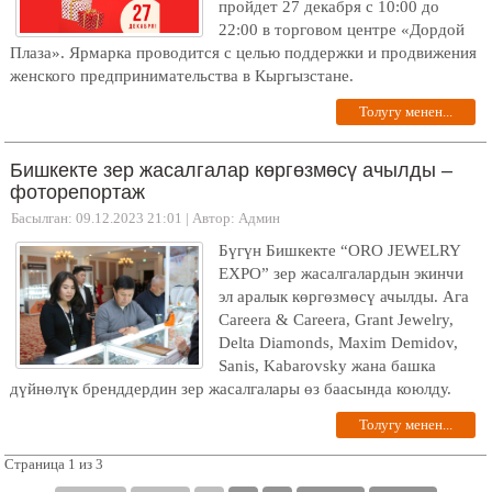
пройдет 27 декабря с 10:00 до
22:00 в торговом центре «Дордой
Плаза». Ярмарка проводится с целью поддержки и продвижения
женского предпринимательства в Кыргызстане.
Толугу менен...
Бишкекте зер жасалгалар көргөзмөсү ачылды –
фоторепортаж
Басылган: 09.12.2023 21:01
|
Автор: Админ
Бүгүн Бишкекте “ОRO JEWELRY
EXPO” зер жасалгалардын экинчи
эл аралык көргөзмөсү ачылды. Ага
Careera & Careera, Grant Jewelry,
Delta Diamonds, Maxim Demidov,
Sanis, Kabarovsky жана башка
дүйнөлүк бренддердин зер жасалгалары өз баасында коюлду.
Толугу менен...
Страница 1 из 3