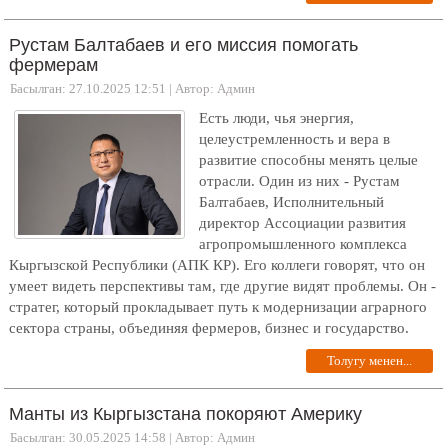
Рустам Балтабаев и его миссия помогать
фермерам
Басылган: 27.10.2025 12:51
|
Автор: Админ
Есть люди, чья энергия,
целеустремленность и вера в
развитие способны менять целые
отрасли. Один из них - Рустам
Балтабаев, Исполнительный
директор Ассоциации развития
агропромышленного комплекса
Кыргызской Республики (АПК КР). Его коллеги говорят, что он
умеет видеть перспективы там, где другие видят проблемы. Он -
стратег, который прокладывает путь к модернизации аграрного
сектора страны, объединяя фермеров, бизнес и государство.
Толугу менен...
Манты из Кыргызстана покоряют Америку
Басылган: 30.05.2025 14:58
|
Автор: Админ