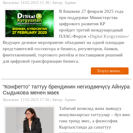
Басылган: 14.02.2025 11:36
|
Автор: Админ
В Бишкеке 27 февраля 2025 года
при поддержке Министерства
цифрового развития КР
пройдет третий международный
ПЛАС-Форум «
Digital Kyrgyzstan
»/
Ведущее деловое мероприятие объединит на одной площадке
представителей госсектора и бизнеса, регуляторов, банков,
финтехкомпаний, торгового ритейла и поставщиков решений
для цифровой трансформации бизнеса.
Толугу менен...
“Конфетто” таттуу брендинин негиздөөчүсү Айнура
Сыдыкова менен маек
Басылган: 12.02.2025 17:56
|
Автор: Админ
Табигый шоколад жана зыяндуу
кошулмаларсыз таттуулар – бул жөн
гана тренд эмес, а философия.
Кыргызстанда да сапаттуу