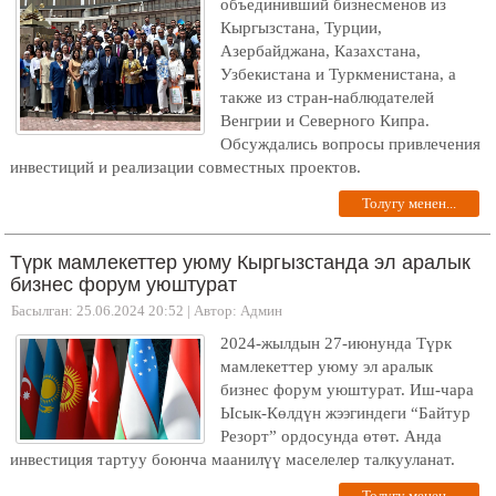
объединивший бизнесменов из
Кыргызстана, Турции,
Азербайджана, Казахстана,
Узбекистана и Туркменистана, а
также из стран-наблюдателей
Венгрии и Северного Кипра.
Обсуждались вопросы привлечения
инвестиций и реализации совместных проектов.
Толугу менен...
Түрк мамлекеттер уюму Кыргызстанда эл аралык
бизнес форум уюштурат
Басылган: 25.06.2024 20:52
|
Автор: Админ
2024-жылдын 27-июнунда Түрк
мамлекеттер уюму эл аралык
бизнес форум уюштурат. Иш-чара
Ысык-Көлдүн жээгиндеги “Байтур
Резорт” ордосунда өтөт. Анда
инвестиция тартуу боюнча маанилүү маселелер талкууланат.
Толугу менен...