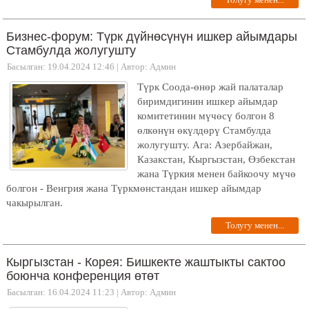
Бизнес-форум: Түрк дүйнөсүнүн ишкер айымдары
Стамбулда жолугушту
Басылган: 19.04.2024 12:46
|
Автор: Админ
Түрк Соода-өнөр жай палаталар
биримдигинин ишкер айымдар
комитетинин мүчөсү болгон 8
өлкөнүн өкүлдөрү Стамбулда
жолугушту. Ага: Азербайжан,
Казакстан, Кыргызстан, Өзбекстан
жана Түркия менен байкоочу мүчө
болгон - Венгрия жана Түркмөнстандан ишкер айымдар
чакырылган.
Толугу менен...
Кыргызстан - Корея: Бишкекте жаштыкты сактоо
боюнча конференция өтөт
Басылган: 16.04.2024 11:23
|
Автор: Админ