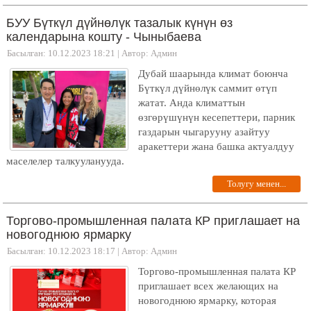
БУУ Бүткүл дүйнөлүк тазалык күнүн өз
календарына кошту - Чыныбаева
Басылган: 10.12.2023 18:21
|
Автор: Админ
Дубай шаарында климат боюнча
Бүткүл дүйнөлүк саммит өтүп
жатат. Анда климаттын
өзгөрүшүнүн кесепеттери, парник
газдарын чыгарууну азайтуу
аракеттери жана башка актуалдуу
маселелер талкууланууда.
Толугу менен...
Торгово-промышленная палата КР приглашает на
новогоднюю ярмарку
Басылган: 10.12.2023 18:17
|
Автор: Админ
Торгово-промышленная палата КР
приглашает всех желающих на
новогоднюю ярмарку, которая