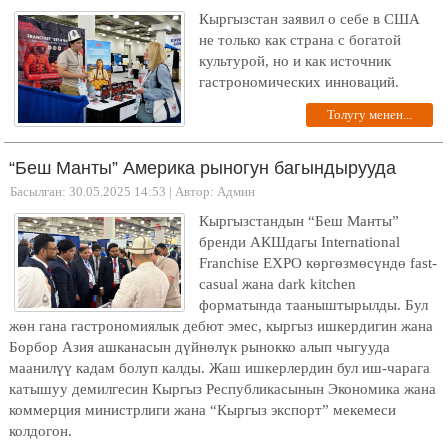
Кыргызстан заявил о себе в США
не только как страна с богатой
культурой, но и как источник
гастрономических инноваций.
Толугу менен...
“Беш Манты” Америка рыногун багындырууда
Басылган: 30.05.2025 14:53
|
Автор: Админ
Кыргызстандын “Беш Манты”
бренди АКШдагы International
Franchise EXPO көргөзмөсүндө fast-
casual жана dark kitchen
форматында тааныштырылды. Бул
жөн гана гастрономиялык дебют эмес, кыргыз ишкердигин жана
Борбор Азия ашканасын дүйнөлүк рынокко алып чыгууда
маанилүү кадам болуп калды. Жаш ишкерлердин бул иш-чарага
катышуу демилгесин Кыргыз Республикасынын Экономика жана
коммерция министрлиги жана “Кыргыз экспорт” мекемеси
колдогон.