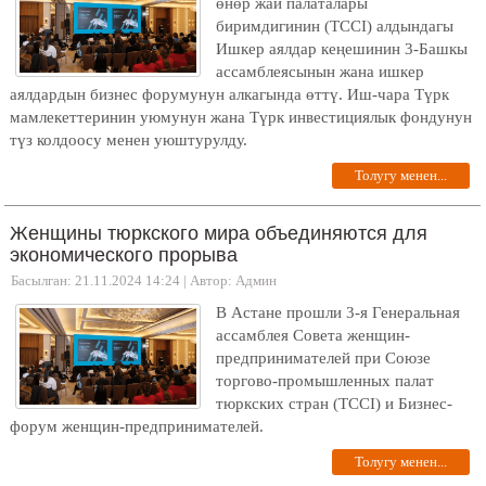
өнөр жай палаталары
биримдигинин (TCCI) алдындагы
Ишкер аялдар кеңешинин 3-Башкы
ассамблеясынын жана ишкер
аялдардын бизнес форумунун алкагында өттү. Иш-чара Түрк
мамлекеттеринин уюмунун жана Түрк инвестициялык фондунун
түз колдоосу менен уюштурулду.
Толугу менен...
Женщины тюркского мира объединяются для
экономического прорыва
Басылган: 21.11.2024 14:24
|
Автор: Админ
В Астане прошли 3-я Генеральная
ассамблея Совета женщин-
предпринимателей при Союзе
торгово-промышленных палат
тюркских стран (TCCI) и Бизнес-
форум женщин-предпринимателей.
Толугу менен...