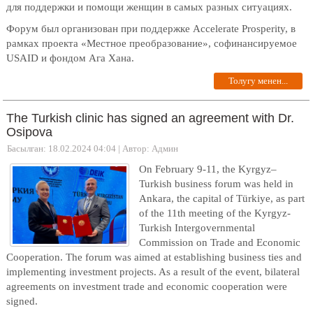
для поддержки и помощи женщин в самых разных ситуациях.
Форум был организован при поддержке Accelerate Prosperity, в
рамках проекта «Местное преобразование», софинансируемое
USAID и фондом Ага Хана.
Толугу менен...
The Turkish clinic has signed an agreement with Dr.
Osipova
Басылган: 18.02.2024 04:04
|
Автор: Админ
On February 9-11, the Kyrgyz–
Turkish business forum was held in
Ankara, the capital of Türkiye, as part
of the 11th meeting of the Kyrgyz-
Turkish Intergovernmental
Commission on Trade and Economic
Cooperation. The forum was aimed at establishing business ties and
implementing investment projects. As a result of the event, bilateral
agreements on investment trade and economic cooperation were
signed.