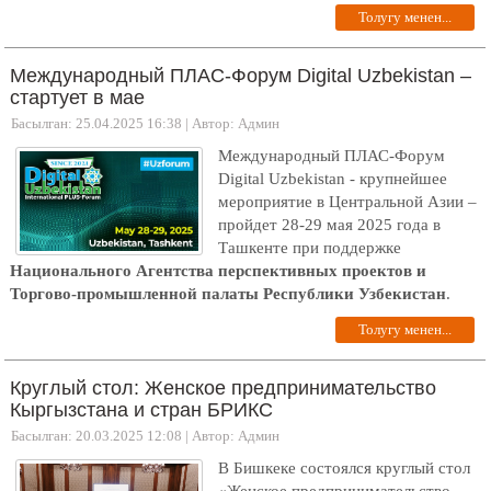
Толугу менен...
Международный ПЛАС-Форум Digital Uzbekistan –
стартует в мае
Басылган: 25.04.2025 16:38
|
Автор: Админ
Международный ПЛАС-Форум
Digital Uzbekistan - крупнейшее
мероприятие в Центральной Азии –
пройдет 28-29 мая 2025 года в
Ташкенте при поддержке
Национального Агентства перспективных проектов и
Торгово-промышленной палаты Республики Узбекистан
.
Толугу менен...
Круглый стол: Женское предпринимательство
Кыргызстана и стран БРИКС
Басылган: 20.03.2025 12:08
|
Автор: Админ
В Бишкеке состоялся круглый стол
«Женское предпринимательство