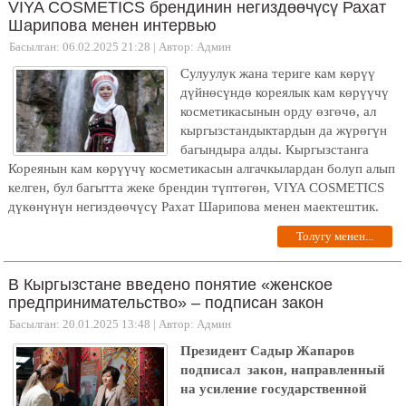
VIYA COSMETICS брендинин негиздөөчүсү Рахат
Шарипова менен интервью
Басылган: 06.02.2025 21:28
|
Автор: Админ
Сулуулук жана териге кам көрүү
дүйнөсүндө кореялык кам көрүүчү
косметикасынын орду өзгөчө, ал
кыргызстандыктардын да жүрөгүн
багындыра алды. Кыргызстанга
Кореянын кам көрүүчү косметикасын алгачкылардан болуп алып
келген, бул багытта жеке брендин түптөгөн, VIYA COSMETICS
дүкөнүнүн негиздөөчүсү Рахат Шарипова менен маектештик.
Толугу менен...
В Кыргызстане введено понятие «женское
предпринимательство» – подписан закон
Басылган: 20.01.2025 13:48
|
Автор: Админ
Президент Садыр Жапаров
подписал закон, направленный
на усиление государственной