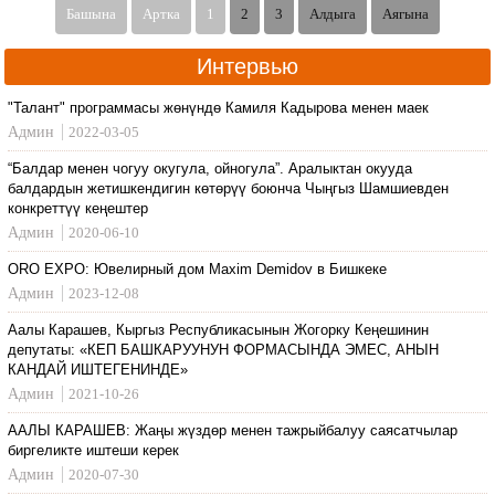
Башына
Артка
1
2
3
Алдыга
Аягына
Интервью
"Талант" программасы жөнүндө Камиля Кадырова менен маек
Админ
2022-03-05
“Балдар менен чогуу окугула, ойногула”. Аралыктан окууда
балдардын жетишкендигин көтөрүү боюнча Чыңгыз Шамшиевден
конкреттүү кеңештер
Админ
2020-06-10
ORO EXPO: Ювелирный дом Maxim Demidov в Бишкеке
Админ
2023-12-08
Аалы Карашев, Кыргыз Республикасынын Жогорку Кеңешинин
депутаты: «КЕП БАШКАРУУНУН ФОРМАСЫНДА ЭМЕС, АНЫН
КАНДАЙ ИШТЕГЕНИНДЕ»
Админ
2021-10-26
ААЛЫ КАРАШЕВ: Жаңы жүздөр менен тажрыйбалуу саясатчылар
биргеликте иштеши керек
Админ
2020-07-30