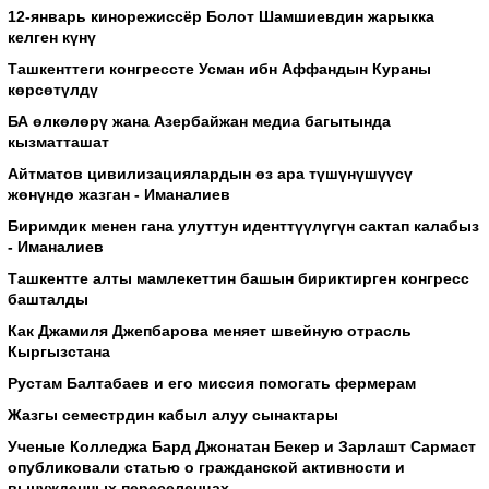
12-январь кинорежиссёр Болот Шамшиевдин жарыкка
келген күнү
Ташкенттеги конгрессте Усман ибн Аффандын Кураны
көрсөтүлдү
БА өлкөлөрү жана Азербайжан медиа багытында
кызматташат
Айтматов цивилизациялардын өз ара түшүнүшүүсү
жөнүндө жазган - Иманалиев
Биримдик менен гана улуттун иденттүүлүгүн сактап калабыз
- Иманалиев
Ташкентте алты мамлекеттин башын бириктирген конгресс
башталды
Как Джамиля Джепбарова меняет швейную отрасль
Кыргызстана
Рустам Балтабаев и его миссия помогать фермерам
Жазгы семестрдин кабыл алуу сынактары
Ученые Колледжа Бард Джонатан Бекер и Зарлашт Сармаст
опубликовали статью о гражданской активности и
вынужденных переселенцах