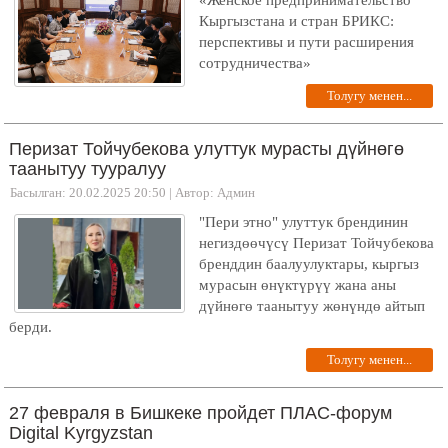
Кыргызстана и стран БРИКС:
перспективы и пути расширения
сотрудничества»
Толугу менен...
Перизат Тойчубекова улуттук мурасты дүйнөгө
таанытуу тууралуу
Басылган: 20.02.2025 20:50
|
Автор: Админ
"Пери этно" улуттук брендинин
негиздөөчүсү Перизат Тойчубекова
бренддин баалуулуктары, кыргыз
мурасын өнүктүрүү жана аны
дүйнөгө таанытуу жөнүндө айтып
берди.
Толугу менен...
27 февраля в Бишкеке пройдет ПЛАС-форум
Digital Kyrgyzstan