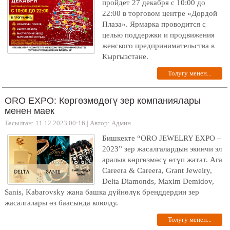
пройдет 27 декабря с 10:00 до
22:00 в торговом центре «Дордой
Плаза». Ярмарка проводится с
целью поддержки и продвижения
женского предпринимательства в
Кыргызстане.
Толугу менен...
ORO EXPO: Көргөзмөдөгү зер компаниялары
менен маек
Басылган: 11.12.2023 00:16
|
Автор: Админ
Бишкекте “ОRO JEWELRY EXPO –
2023” зер жасалгалардын экинчи эл
аралык көргөзмөсү өтүп жатат. Ага
Careera & Careera, Grant Jewelry,
Delta Diamonds, Maxim Demidov,
Sanis, Kabarovsky жана башка дүйнөлүк бренддердин зер
жасалгалары өз баасында коюлду.
Толугу менен...