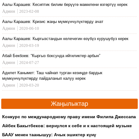
Аалы Карашев: Кесиптик билим берүүгө мамилени өзгөртүү керек
Админ
2023-02-08
Аалы Карашев: Кризис жаңы мүмкүнчүлүктөрдү ачат
Админ
2020-06-10
Аалы Карашев: Кыргызстандын келечегин өзүбүз курушубуз керек
Админ
2020-03-19
Абай Бекбоев: “Кыргыз боксунда ийгиликтер арбын”
Админ
2024-07-27
Адилет Канымет: Таш чайнап турган кезиңде бардык
мүмкүнчүлүктөрдү пайдаланып калуу керек
Админ
2020-03-20
Жаңылыктар
Конкурс по международному праву имени Филипа Джессапа
Айбек Бакытбеков: вернулся к себе и к настоящей музыке
БААУ менен таанышуу: Ачык эшиктер күнү