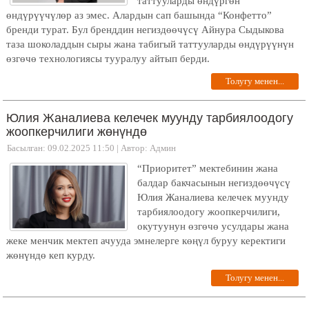
таттууларды өндүргөн
өндүрүүчүлөр аз эмес. Алардын сап башында “Конфетто”
бренди турат. Бул бренддин негиздөөчүсү Айнура Сыдыкова
таза шоколаддын сыры жана табигый таттууларды өндүрүүнүн
өзгөчө технологиясы тууралуу айтып берди.
Толугу менен...
Юлия Жаналиева келечек муунду тарбиялоодогу
жоопкерчилиги жөнүндө
Басылган: 09.02.2025 11:50
|
Автор: Админ
“Приоритет” мектебинин жана
балдар бакчасынын негиздөөчүсү
Юлия Жаналиева келечек муунду
тарбиялоодогу жоопкерчилиги,
окутуунун өзгөчө усулдары жана
жеке менчик мектеп ачууда эмнелерге көңүл буруу керектиги
жөнүндө кеп курду.
Толугу менен...