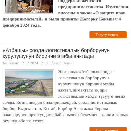
поддержки женского
предпринимательства. Изменения
внесены в закон «О защите прав
предпринимателей» и были приняты Жогорку Кенешем 4
декабря 2024 года.
Толугу менен...
«Атбашы» соода-логистикалык борборунун
курулушунун биринчи этабы аяктады
Басылган: 12.12.2024 12:52
|
Автор: Админ
Эл аралык «Атбашы» соода-
логистикалык борборунун
курулушунун биринчи этабы
аяктап, аймактагы эң ири
логистикалык хабды түзүүгө негиз
салды. Компаниядан билдиришкендей, соода-логистикалык
борбор Кыргызстан, Кытай, Борбор Азия жана Европа
өлкөлөрүнүн ортосундагы байланышты бекемдеп, экономикалык
өсүшкө өбөлгө түзөт.
Толугу менен...