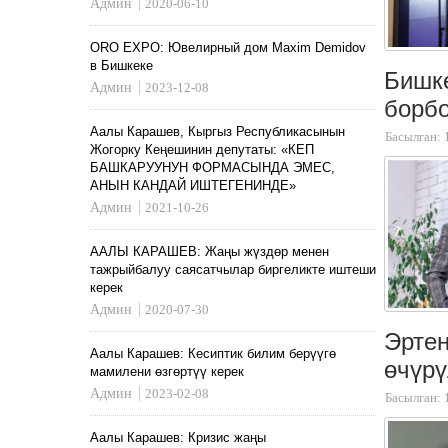
Админ
2020-06-10
ORO EXPO: Ювелирный дом Maxim Demidov
в Бишкеке
Бишке
Админ
2023-12-08
борбо
Аалы Карашев, Кыргыз Республикасынын
Басылган: 
Жогорку Кеңешинин депутаты: «КЕП
БАШКАРУУНУН ФОРМАСЫНДА ЭМЕС,
АНЫН КАНДАЙ ИШТЕГЕНИНДЕ»
Админ
2021-10-26
ААЛЫ КАРАШЕВ: Жаңы жүздөр менен
тажрыйбалуу саясатчылар биргеликте иштеши
керек
Админ
2020-07-30
Эртең
Аалы Карашев: Кесиптик билим берүүгө
өчүрү
мамилени өзгөртүү керек
Админ
2023-02-08
Басылган: 
Аалы Карашев: Кризис жаңы