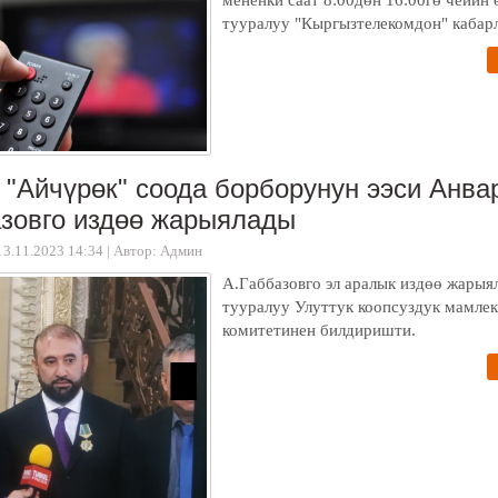
мененки саат 8:00дөн 16:00гө чейин 
тууралуу "Кыргызтелекомдон" кабар
"Айчүрөк" соода борборунун ээси Анва
зовго издөө жарыялады
13.11.2023 14:34
|
Автор: Админ
А.Габбазовго эл аралык издөө жарыя
тууралуу Улуттук коопсуздук мамлек
комитетинен билдиришти.