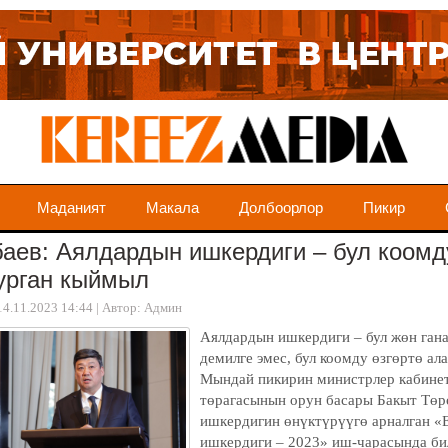
Маданият
Макала
Долбоорлор
Пикир
аев: Аялдардын ишкердиги – бул коомд
урган кыймыл
14.11.2023 14:44
|
Автор: Админ
Аялдардын ишкердиги – бул жөн ган
демилге эмес, бул коомду өзгөртө ал
Мындай пикирин министрлер кабине
төрагасынын орун басары Бакыт Төр
ишкердигин өнүктүрүүгө арналган 
ишкердиги – 2023» иш-чарасында би