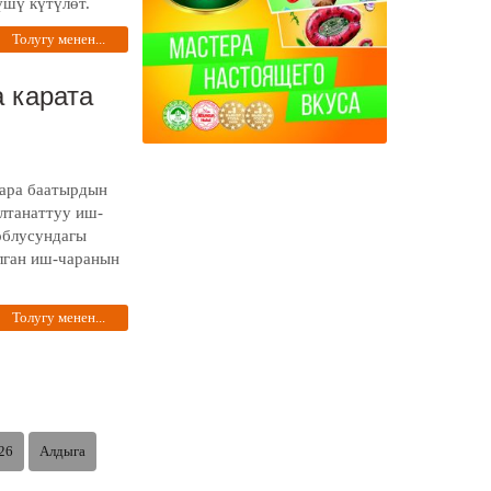
үшү күтүлөт.
Толугу менен...
 карата
ара баатырдын
лтанаттуу иш-
облусундагы
лган иш-чаранын
Толугу менен...
26
Алдыга