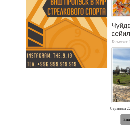
Чүйд
сейил
Басылган: 
Страница 22
Баш