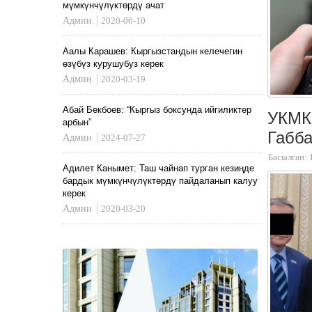
мүмкүнчүлүктөрдү ачат
Админ
2020-06-10
Аалы Карашев: Кыргызстандын келечегин
өзүбүз курушубуз керек
Админ
2020-03-19
Абай Бекбоев: “Кыргыз боксунда ийгиликтер
УКМК 
арбын”
Габба
Админ
2024-07-27
Басылган: 
Адилет Канымет: Таш чайнап турган кезиңде
бардык мүмкүнчүлүктөрдү пайдаланып калуу
керек
Админ
2020-03-20