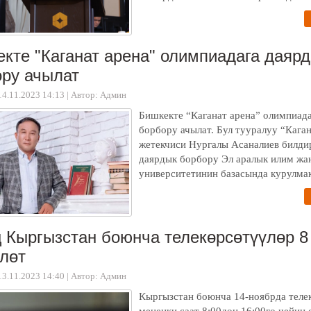
кте "Каганат арена" олимпиадага даяр
ру ачылат
14.11.2023 14:13
|
Автор: Админ
Бишкекте “Каганат арена” олимпиад
борбору ачылат. Бул тууралуу “Кага
жетекчиси Нургалы Асаналиев билди
даярдык борбору Эл аралык илим жа
университетинин базасында курулма
 Кыргызстан боюнча телекөрсөтүүлөр 8
лөт
13.11.2023 14:40
|
Автор: Админ
Кыргызстан боюнча 14-ноябрда теле