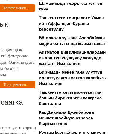
Шамшиевдин жарыкка келген
Толугу менен...
күнү
Ташкенттеги конгрессте Усман
дык
ибн Аффандын Кураны
көрсөтүлдү
БА өлкөлөрү жана Азербайжан
медиа багытында кызматташат
ага даярдык
Айтматов цивилизациялардын
нат” фондунун
өз ара түшүнүшүүсү жөнүндө
рди. Олимпиадага
жазган - Иманалиев
на бизнес
Биримдик менен гана улуттун
кчы.
иденттүүлүгүн сактап калабыз -
Иманалиев
Толугу менен...
Ташкентте алты мамлекеттин
башын бириктирген конгресс
 саатка
башталды
Как Джамиля Джепбарова
меняет швейную отрасль
Кыргызстана
көрсөтүүлөр эртең
Рустам Балтабаев и его миссия