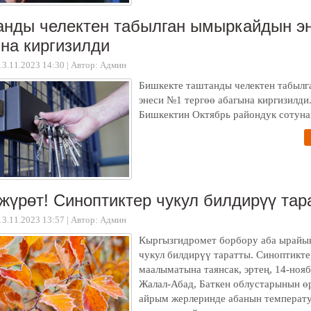
нды челектен табылган ымыркайдын эн
на киргизилди
13.11.2023 14:30
|
Автор: Админ
Бишкекте таштанды челектен табыл
энеси №1 тергөө абагына киргизилди
Бишкектин Октябрь райондук сотуна
жүрөт! Синоптиктер чукул билдирүү тар
13.11.2023 13:57
|
Автор: Админ
Кыргызгидромет борбору аба ырайы
чукул билдирүү таратты. Синоптикт
маалыматына таянсак, эртең, 14-ноя
Жалал-Абад, Баткен облустарынын 
айрым жерлеринде абанын температур