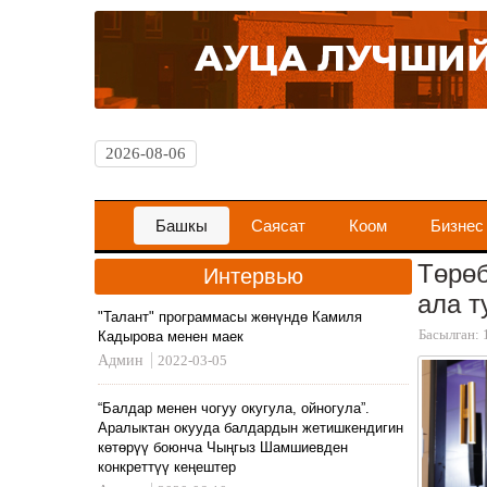
2026-08-06
Башкы
Саясат
Коом
Бизнес
Төрөб
Интервью
ала т
"Талант" программасы жөнүндө Камиля
Басылган: 
Кадырова менен маек
Админ
2022-03-05
“Балдар менен чогуу окугула, ойногула”.
Аралыктан окууда балдардын жетишкендигин
көтөрүү боюнча Чыңгыз Шамшиевден
конкреттүү кеңештер