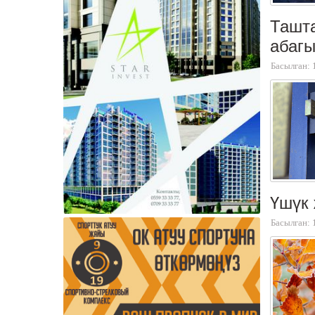
Ташта
абагы
Басылган: 
Үшүк 
Басылган: 