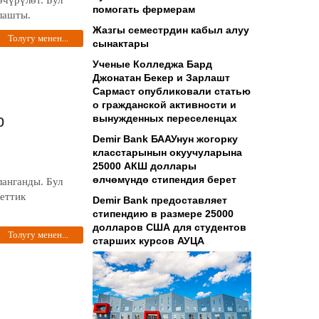
өчүрүлөт. Бул
помогать фермерам
лашты.
Жазгы семестрдин кабыл алуу
Толугу менен...
сынактары
Ученые Колледжа Бард
Джонатан Бекер и Зарлашт
Сармаст опубликовали статью
о гражданской активности и
р
вынужденных переселенцах
Demir Bank БААУнун жогорку
класстарынын окуучуларына
25000 АКШ доллары
өлчөмүндө стипендия берет
ланганды. Бул
еттик
Demir Bank предоставляет
стипендию в размере 25000
долларов США для студентов
Толугу менен...
старших курсов АУЦА