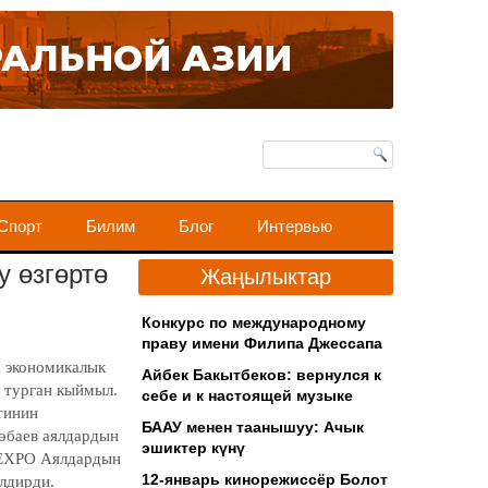
Спорт
Билим
Блог
Интервью
у өзгөртө
Жаңылыктар
Конкурс по международному
праву имени Филипа Джессапа
а экономикалык
Айбек Бакытбеков: вернулся к
а турган кыймыл.
себе и к настоящей музыке
тинин
БААУ менен таанышуу: Ачык
өбаев аялдардын
эшиктер күнү
«EXPO Аялдардын
12-январь кинорежиссёр Болот
лдирди.