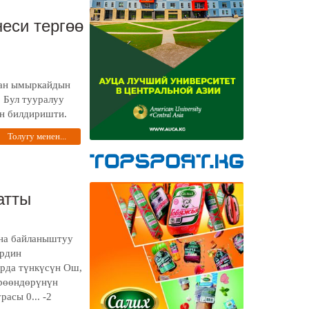
еси тергөө
ган ымыркайдын
. Бул тууралуу
н билдиришти.
Толугу менен...
атты
на байланыштуу
ердин
брда түнкүсүн Ош,
өрөөндөрүнүн
асы 0... -2