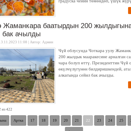
градуска чейин төмөндөп, үшүк жүр
ө Жаманкара баатырдын 200 жылдыгына
 бак ачылды
13.11.2023 11:08
|
Автор: Админ
Чүй облусунда Чоткара уулу Жаманк
200 жылдык мааракесине арналган са
чара болуп өттү. Президенттин Чүй 
өкүлчүлүгүнөн билдиришкендей, ата
алкагында сейил бак ачылды.
 из 422
ына
Артка
17
18
19
20
21
22
23
24
25