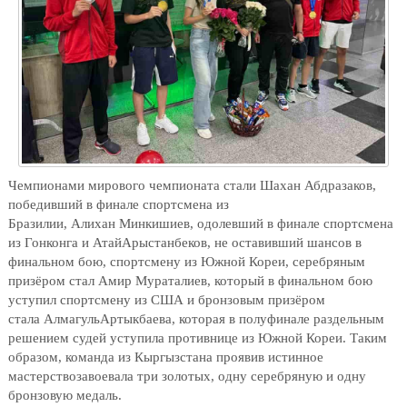
Чемпионами мирового чемпионата стали
Шахан Абдразаков
,
победивший в финале спортсмена из
Бразилии,
Алихан
Минкишиев
, одолевший в финале спортсмена
из Гонконга и
Атай
Арыстанбеков
, не оставивший шансов в
финальном бою, спортсмен
у
из Южной Кореи
, серебряным
призёром стал Амир Мураталиев, который в финальном бою
уступил спортсмену из США и бронзовым призёром
стала
Алмагуль
Артыкбаева
, которая в полуфинале раздельным
решением судей уступила противнице из Южной Кореи. Таким
образом, команда из Кыргызстана
проявив истинное
мастерство
завоевала три золотых, одну серебряную и одну
бронзовую медаль.