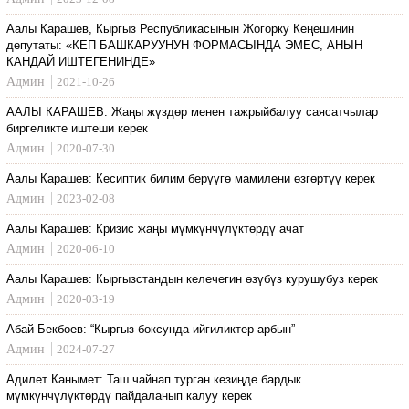
Аалы Карашев, Кыргыз Республикасынын Жогорку Кеңешинин
депутаты: «КЕП БАШКАРУУНУН ФОРМАСЫНДА ЭМЕС, АНЫН
КАНДАЙ ИШТЕГЕНИНДЕ»
Админ
2021-10-26
ААЛЫ КАРАШЕВ: Жаңы жүздөр менен тажрыйбалуу саясатчылар
биргеликте иштеши керек
Админ
2020-07-30
Аалы Карашев: Кесиптик билим берүүгө мамилени өзгөртүү керек
Админ
2023-02-08
Аалы Карашев: Кризис жаңы мүмкүнчүлүктөрдү ачат
Админ
2020-06-10
Аалы Карашев: Кыргызстандын келечегин өзүбүз курушубуз керек
Админ
2020-03-19
Абай Бекбоев: “Кыргыз боксунда ийгиликтер арбын”
Админ
2024-07-27
Адилет Канымет: Таш чайнап турган кезиңде бардык
мүмкүнчүлүктөрдү пайдаланып калуу керек