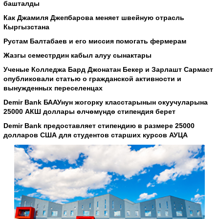
башталды
Как Джамиля Джепбарова меняет швейную отрасль
Кыргызстана
Рустам Балтабаев и его миссия помогать фермерам
Жазгы семестрдин кабыл алуу сынактары
Ученые Колледжа Бард Джонатан Бекер и Зарлашт Сармаст
опубликовали статью о гражданской активности и
вынужденных переселенцах
Demir Bank БААУнун жогорку класстарынын окуучуларына
25000 АКШ доллары өлчөмүндө стипендия берет
Demir Bank предоставляет стипендию в размере 25000
долларов США для студентов старших курсов АУЦА