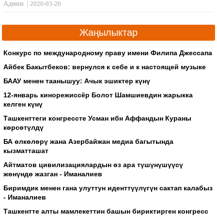
Админ
2020-03-20
Жаңылыктар
Конкурс по международному праву имени Филипа Джессапа
Айбек Бакытбеков: вернулся к себе и к настоящей музыке
БААУ менен таанышуу: Ачык эшиктер күнү
12-январь кинорежиссёр Болот Шамшиевдин жарыкка
келген күнү
Ташкенттеги конгрессте Усман ибн Аффандын Кураны
көрсөтүлдү
БА өлкөлөрү жана Азербайжан медиа багытында
кызматташат
Айтматов цивилизациялардын өз ара түшүнүшүүсү
жөнүндө жазган - Иманалиев
Биримдик менен гана улуттун иденттүүлүгүн сактап калабыз
- Иманалиев
Ташкентте алты мамлекеттин башын бириктирген конгресс