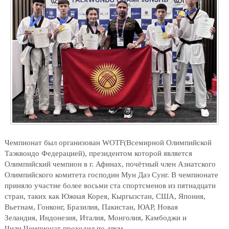
Чемпионат был организован
WOTF
(Всемирной Олимпийской
Таэквондо Федерацией), президентом которой является
Олимпийский чемпион в г. Афинах, почётный член Азиатского
Олимпийского комитета господин
Мун
Даэ
Сунг
.
В чемпионате
приняло участие более восьми ста спортсменов из пятнадцати
стран, таких как Южная Корея, Кыргызстан, США, Япония,
Вьетнам, Гонконг, Бразилия, Пакистан,
ЮАР,
Новая
Зеландия,
Индонезия, Италия, Монголия, Камбоджи и
Чили.
Чемпионат проходил по двум