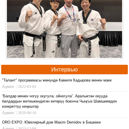
Интервью
"Талант" программасы жөнүндө Камиля Кадырова менен маек
Админ
2022-03-05
“Балдар менен чогуу окугула, ойногула”. Аралыктан окууда
балдардын жетишкендигин көтөрүү боюнча Чыңгыз Шамшиевден
конкреттүү кеңештер
Админ
2020-06-10
ORO EXPO: Ювелирный дом Maxim Demidov в Бишкеке
Админ
2023-12-08