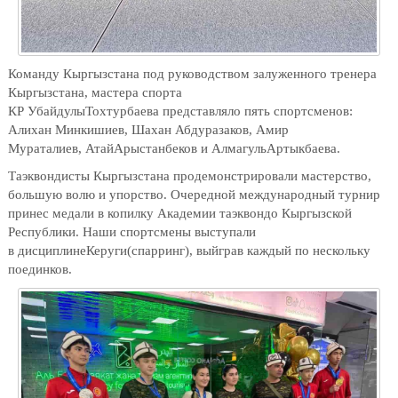
Команду Кыргызстана под руководством залуженного тренера
Кыргызстана, мастера спорта
КР
Убайдулы
Тохтурбаева
представляло пять спортсменов:
Алихан
Минкишиев
, Шахан Абдуразаков, Амир
Мураталиев,
Атай
Арыстанбеков
и
Алмагуль
Артыкбаева
.
Таэквондисты
Кыргызстана продемонстрировали мастерство,
большую волю и упорство. Очередной международный турнир
принес медали в копилку Академии таэквондо Кыргызской
Республики.
Наши спортсмены выступали
в
дисциплине
Керуги
(спарринг)
,
вы
й
гра
в каждый
по нескольку
поединков
.