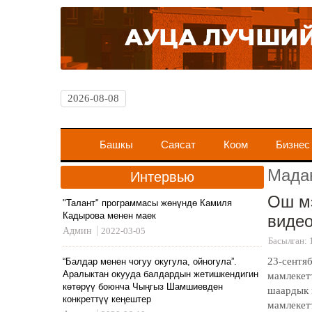
2026-08-08
Башкы
Саясат
Коом
Бизнес
Мада
Интервью
Ош мэ
"Талант" программасы жөнүндө Камиля
Кадырова менен маек
виде
Админ
2022-03-05
Басылган: 
23-сентя
“Балдар менен чогуу окугула, ойногула”.
Аралыктан окууда балдардын жетишкендигин
мамлекет
көтөрүү боюнча Чыңгыз Шамшиевден
шаардык 
конкреттүү кеңештер
мамлекет