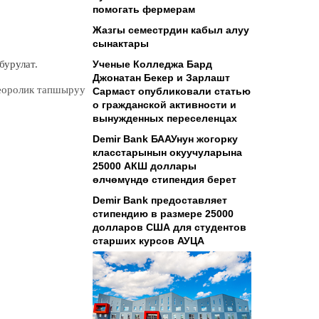
помогать фермерам
Жазгы семестрдин кабыл алуу
сынактары
бурулат.
Ученые Колледжа Бард
Джонатан Бекер и Зарлашт
деоролик тапшыруу
Сармаст опубликовали статью
о гражданской активности и
вынужденных переселенцах
Demir Bank БААУнун жогорку
класстарынын окуучуларына
25000 АКШ доллары
өлчөмүндө стипендия берет
Demir Bank предоставляет
стипендию в размере 25000
долларов США для студентов
старших курсов АУЦА