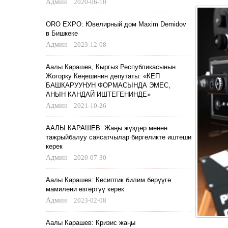
Админ
2020-06-10
ORO EXPO: Ювелирный дом Maxim Demidov
в Бишкеке
Админ
2023-12-08
Аалы Карашев, Кыргыз Республикасынын
Жогорку Кеңешинин депутаты: «КЕП
БАШКАРУУНУН ФОРМАСЫНДА ЭМЕС,
АНЫН КАНДАЙ ИШТЕГЕНИНДЕ»
Админ
2021-10-26
ААЛЫ КАРАШЕВ: Жаңы жүздөр менен
тажрыйбалуу саясатчылар биргеликте иштеши
керек
Админ
2020-07-30
Аалы Карашев: Кесиптик билим берүүгө
мамилени өзгөртүү керек
Админ
2023-02-08
Аалы Карашев: Кризис жаңы