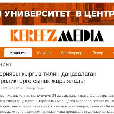
Маданият
Макала
Долбоорлор
Пикир
ният
риясы кыргыз тилин даңазалаган
ороликтерге сынак жарыялады
12.09.2023 13:31
|
Автор:
Админ
брь - Мамлекеттик тил күнүнүн 34 жылдыгына карата Ош шаарыны
тик тилди даңазалаган, тарбиялык маанидеги видеороликтерге сын
мэриясынын басма сөз кызматынан кабарлашкандай, сынакка Ош 
тик, жеке теле-радиокомпаниялар жана продакшн-студиялар катыша