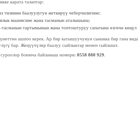
кке карата талаптар:
з тилинин баалуулугун жеткирүү чеберчилигине;
ялык маанисине жана тасманын аталышына;
-тасманын тартымынын жана топтоштуруу сапатына өзгөчө көңүл 
мүнөттөн ашпоо керек. Ар бир катышуучунун сынакка бир гана ви
лүгү бар. Жеңүүчүлөр баалуу сыйлыктар менен сыйланат.
суроолор боюнча байланыш номери:
0558 888 929
.