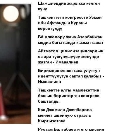
Шамшиевдин жарыкка келген
күнү
Ташкенттеги конгрессте Усман
ибн Аффандын Кураны
көрсөтүлдү
БА өлкөлөрү жана Азербайжан
медиа багытында кызматташат
Айтматов цивилизациялардын
өз ара түшүнүшүүсү жөнүндө
жазган - Иманалиев
Биримдик менен гана улуттун
иденттүүлүгүн сактап калабыз -
Иманалиев
Ташкентте алты мамлекеттин
башын бириктирген конгресс
башталды
Как Джамиля Джепбарова
меняет швейную отрасль
Кыргызстана
Рустам Балтабаев и его миссия