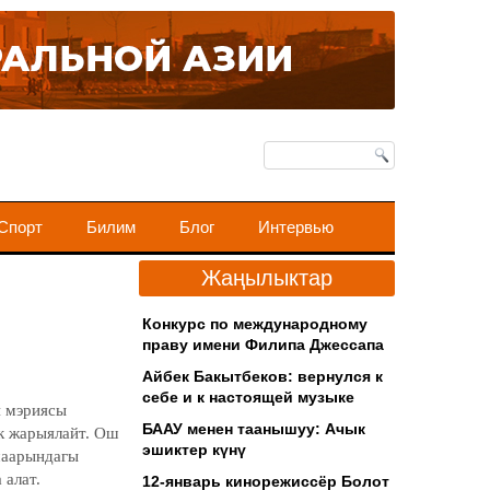
Спорт
Билим
Блог
Интервью
Жаңылыктар
Конкурс по международному
праву имени Филипа Джессапа
Айбек Бакытбеков: вернулся к
себе и к настоящей музыке
н мэриясы
БААУ менен таанышуу: Ачык
ак жарыялайт. Ош
эшиктер күнү
шаарындагы
 алат.
12-январь кинорежиссёр Болот