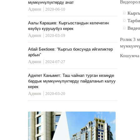
Видеороли
мүмкүнчүлүктөрдү ачат
Админ
2020-06-10
Кыргы
Тарби
Аалы Карашев: Кыргызстандын келечегин
Видео
өзүбүз курушубуз керек
Админ
2020-03-19
Ролик 3 
мүмкүнчү
Абай Бекбоев: “Кыргыз боксунда ийгиликтер
арбын”
Кошумча 
Админ
2024-07-27
Адилет Канымет: Таш чайнап турган кезиңде
бардык мүмкүнчүлүктөрдү пайдаланып калуу
керек
Админ
2020-03-20