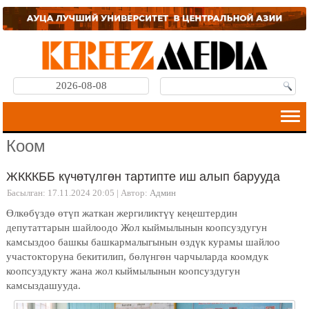
2026-08-08
Коом
ЖКККББ күчөтүлгөн тартипте иш алып барууда
Басылган: 17.11.2024 20:05
|
Автор:
Админ
Өлкөбүздө өтүп жаткан жергиликтүү кеңештердин
депутаттарын шайлоодо Жол кыймылынын коопсуздугун
камсыздоо башкы башкармалыгынын өздүк курамы шайлоо
участокторуна бекитилип, бөлүнгөн чарчыларда коомдук
коопсуздукту жана жол кыймылынын коопсуздугун
камсыздашууда.