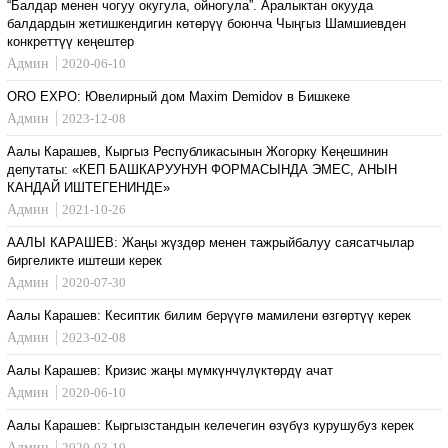
“Балдар менен чогуу окугула, ойногула”. Аралыктан окууда
балдардын жетишкендигин көтөрүү боюнча Чыңгыз Шамшиевден
конкреттүү кеңештер
Админ
2020-06-10
ORO EXPO: Ювелирный дом Maxim Demidov в Бишкеке
Админ
2023-12-08
Аалы Карашев, Кыргыз Республикасынын Жогорку Кеңешинин
депутаты: «КЕП БАШКАРУУНУН ФОРМАСЫНДА ЭМЕС, АНЫН
КАНДАЙ ИШТЕГЕНИНДЕ»
Админ
2021-10-26
ААЛЫ КАРАШЕВ: Жаңы жүздөр менен тажрыйбалуу саясатчылар
биргеликте иштеши керек
Админ
2020-07-30
Аалы Карашев: Кесиптик билим берүүгө мамилени өзгөртүү керек
Админ
2023-02-08
Аалы Карашев: Кризис жаңы мүмкүнчүлүктөрдү ачат
Админ
2020-06-10
Аалы Карашев: Кыргызстандын келечегин өзүбүз курушубуз керек
Админ
2020-03-19