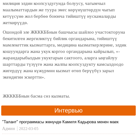
милиция элдин коопсуздугунда болуусу, чагымчыл
маалыматтардын же туура эмес көрүнүштөрдүн чыгып
кетүүсүнө жол бербөө боюнча тийиштүү нускамаларды
жеткирүүдө.
Ошондой эле ЖКККББнын башчысы шайлоо участокторуна
бекитилген жергиликтүү бийлик органдарына, тийиштүү
мамлекеттик кызматтарга, медицина кызматкерлерине, элдик
кошуундарга жана укук коргоо органдарына кайрылып, «-
жарандарыбыздын укуктарын сактоого, аларга ыңгайлуу
шарттарды түзүүгө жана жалпы коопсуздукту камсыздоодо
жигердүү жана күжүрмөн кызмат өтөп берүүбүз зарыл
экендигин эскертти».
ЖКККББнын басма сөз кызматы.
Интервью
"Талант" программасы жөнүндө Камиля Кадырова менен маек
Админ
2022-03-05