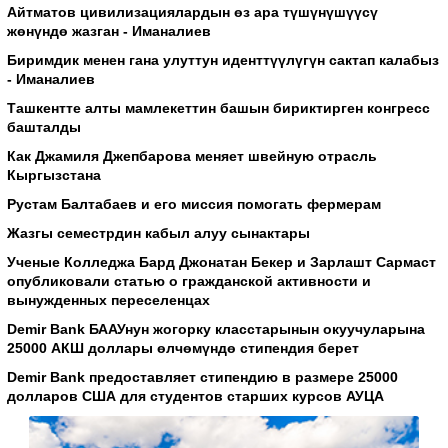
Айтматов цивилизациялардын өз ара түшүнүшүүсү
жөнүндө жазган - Иманалиев
Биримдик менен гана улуттун иденттүүлүгүн сактап калабыз
- Иманалиев
Ташкентте алты мамлекеттин башын бириктирген конгресс
башталды
Как Джамиля Джепбарова меняет швейную отрасль
Кыргызстана
Рустам Балтабаев и его миссия помогать фермерам
Жазгы семестрдин кабыл алуу сынактары
Ученые Колледжа Бард Джонатан Бекер и Зарлашт Сармаст
опубликовали статью о гражданской активности и
вынужденных переселенцах
Demir Bank БААУнун жогорку класстарынын окуучуларына
25000 АКШ доллары өлчөмүндө стипендия берет
Demir Bank предоставляет стипендию в размере 25000
долларов США для студентов старших курсов АУЦА