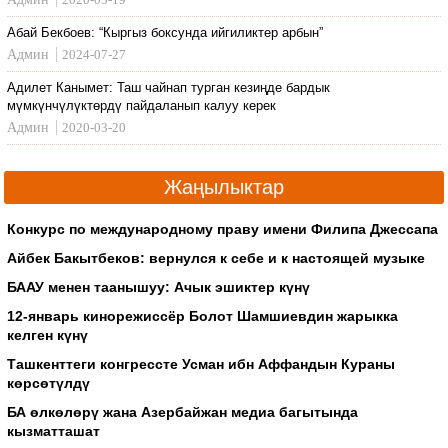
Абай Бекбоев: “Кыргыз боксунда ийгиликтер арбын”
Админ
2024-07-27
Адилет Канымет: Таш чайнап турган кезиңде бардык
мүмкүнчүлүктөрдү пайдаланып калуу керек
Админ
2020-03-20
Жаңылыктар
Конкурс по международному праву имени Филипа Джессапа
Айбек Бакытбеков: вернулся к себе и к настоящей музыке
БААУ менен таанышуу: Ачык эшиктер күнү
12-январь кинорежиссёр Болот Шамшиевдин жарыкка
келген күнү
Ташкенттеги конгрессте Усман ибн Аффандын Кураны
көрсөтүлдү
БА өлкөлөрү жана Азербайжан медиа багытында
кызматташат