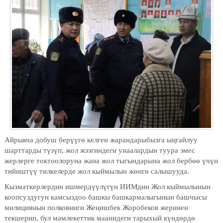
Айрыкча добуш берүүгө келген жарандарыбызга ыңгайлуу
шарттарды түзүп, жол жээгиндеги унаалардын туура эмес
жерлерге токтоолоруна жана жол тыгындарына жол бербөө үчүн
тийиштүү тилкелерде жол кыймылын жөнгө салышууда.
Кызматкерлердин ишмердүүлүгүн ИИМдин Жол кыймылынын
коопсуздугун камсыздоо башкы башкармалыгынын башчысы
милициянын полковниги Жеңишбек Жоробеков жеринен
текшерип, бул мамлекеттик маанидеги тарыхый күндөрдө