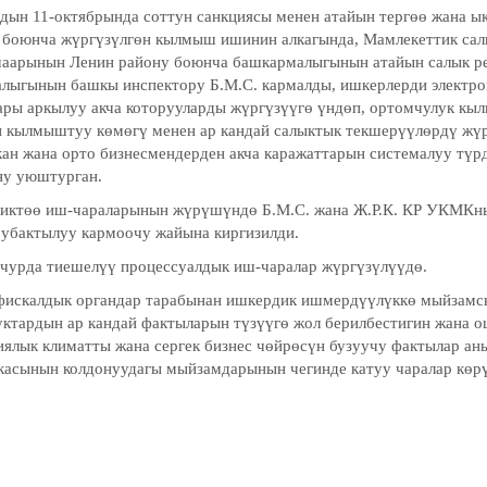
дын 11-октябрында соттун санкциясы менен атайын тергөө жана ы
 боюнча жүргүзүлгөн кылмыш ишинин алкагында, Мамлекеттик са
аарынын Ленин району боюнча башкармалыгынын атайын салык 
лыгынын башкы инспектору Б.М.С. кармалды, ишкерлерди электро
ары аркылуу акча которууларды жүргүзүүгө үндөп, ортомчулук кылг
 кылмыштуу көмөгү менен ар кандай салыктык текшерүүлөрдү жүр
кан жана орто бизнесмендерден акча каражаттарын системалуу түр
ну уюштурган.
иктөө иш-чараларынын жүрүшүндө Б.М.С. жана Ж.Р.К. КР УКМКны
убактылуу кармоочу жайына киргизилди.
чурда тиешелүү процессуалдык иш-чаралар жүргүзүлүүдө.
скалдык органдар тарабынан ишкердик ишмердүүлүккө мыйзамс
уктардын ар кандай фактыларын түзүүгө жол берилбестигин жана о
иялык климатты жана сергек бизнес чөйрөсүн бузуучу фактылар ан
касынын колдонуудагы мыйзамдарынын чегинде катуу чаралар көрү