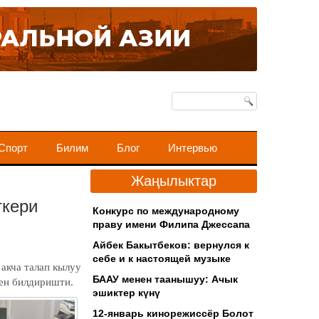
Спорт
Билим
Блог
Интервью
Жаңылыктар
ткери
Конкурс по международному
праву имени Филипа Джессапа
Айбек Бакытбеков: вернулся к
себе и к настоящей музыке
акча талап кылуу
БААУ менен таанышуу: Ачык
нен билдиришти.
эшиктер күнү
12-январь кинорежиссёр Болот