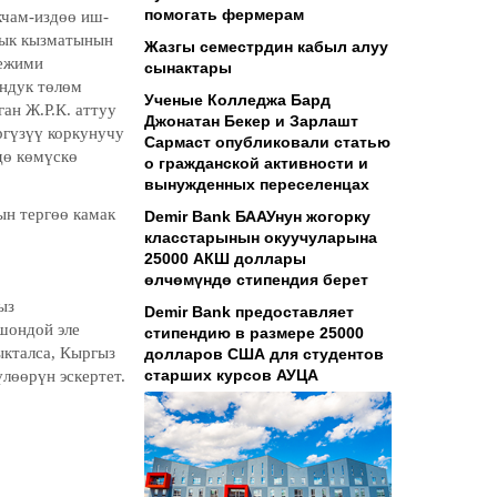
помогать фермерам
кчам-издөө иш-
лык кызматынын
Жазгы семестрдин кабыл алуу
режими
сынактары
ндук төлөм
Ученые Колледжа Бард
ан Ж.Р.К. аттуу
Джонатан Бекер и Зарлашт
гүзүү коркунучу
Сармаст опубликовали статью
дө көмүскө
о гражданской активности и
вынужденных переселенцах
н тергөө камак
Demir Bank БААУнун жогорку
класстарынын окуучуларына
25000 АКШ доллары
өлчөмүндө стипендия берет
ыз
Demir Bank предоставляет
шондой эле
стипендию в размере 25000
ыкталса, Кыргыз
долларов США для студентов
старших курсов АУЦА
лөөрүн эскертет.