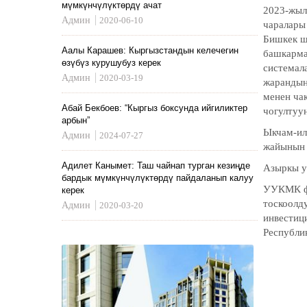
мүмкүнчүлүктөрдү ачат
2023-жыл
Админ
2020-06-10
чаралары
Бишкек ш
Аалы Карашев: Кыргызстандын келечегин
башкарма
өзүбүз курушубуз керек
системал
Админ
2020-03-19
жарандын
менен ча
Абай Бекбоев: “Кыргыз боксунда ийгиликтер
чогултуу
арбын”
Ыкчам-ил
Админ
2024-07-27
жайынын 
Адилет Канымет: Таш чайнап турган кезиңде
Азыркы у
бардык мүмкүнчүлүктөрдү пайдаланып калуу
УУКМК фи
керек
тоскоолд
Админ
2020-03-20
инвестиц
Республи