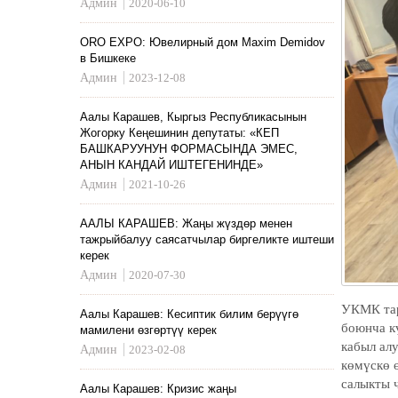
Админ
2020-06-10
ORO EXPO: Ювелирный дом Maxim Demidov
в Бишкеке
Админ
2023-12-08
Аалы Карашев, Кыргыз Республикасынын
Жогорку Кеңешинин депутаты: «КЕП
БАШКАРУУНУН ФОРМАСЫНДА ЭМЕС,
АНЫН КАНДАЙ ИШТЕГЕНИНДЕ»
Админ
2021-10-26
ААЛЫ КАРАШЕВ: Жаңы жүздөр менен
тажрыйбалуу саясатчылар биргеликте иштеши
керек
Админ
2020-07-30
УКМК тар
Аалы Карашев: Кесиптик билим берүүгө
боюнча к
мамилени өзгөртүү керек
кабыл ал
Админ
2023-02-08
көмүскө 
салыкты 
Аалы Карашев: Кризис жаңы