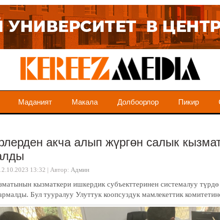
Маданият
Макала
Долбоорлор
Пикир
лерден акча алып жүргөн салык кызма
алды
12.10.2023 13:32
|
Автор:
Админ
зматынын кызматкери ишкердик субъекттеринен системалуу түрдө 
армалды. Бул тууралуу Улуттук коопсуздук мамлекеттик комитети