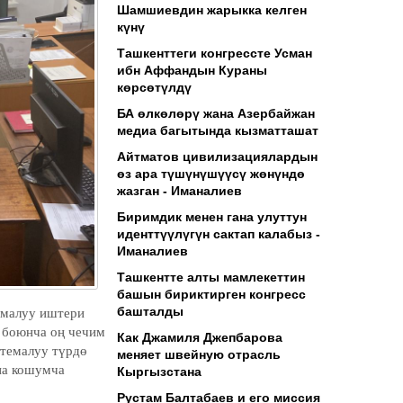
Шамшиевдин жарыкка келген
күнү
Ташкенттеги конгрессте Усман
ибн Аффандын Кураны
көрсөтүлдү
БА өлкөлөрү жана Азербайжан
медиа багытында кызматташат
Айтматов цивилизациялардын
өз ара түшүнүшүүсү жөнүндө
жазган - Иманалиев
Биримдик менен гана улуттун
иденттүүлүгүн сактап калабыз -
Иманалиев
Ташкентте алты мамлекеттин
башын бириктирген конгресс
башталды
емалуу иштери
 боюнча оң чечим
Как Джамиля Джепбарова
стемалуу түрдө
меняет швейную отрасль
на кошумча
Кыргызстана
Рустам Балтабаев и его миссия