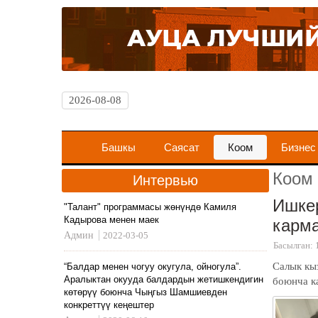
2026-08-08
Башкы
Саясат
Коом
Бизнес
Коом
Интервью
Ишкер
"Талант" программасы жөнүндө Камиля
Кадырова менен маек
карм
Админ
2022-03-05
Басылган: 
Салык кы
“Балдар менен чогуу окугула, ойногула”.
Аралыктан окууда балдардын жетишкендигин
боюнча к
көтөрүү боюнча Чыңгыз Шамшиевден
конкреттүү кеңештер