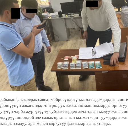
абынан фискалдык саясат чөйрөсүндөгү кызмат адамдардын сист
үрөшүүнүн алкагында, контролдук-кассалык машиналарды орнотуу
уу үчүн чарба жүргүзүүчү субъекттерден акча талап кылуу жана си
өндүрүү, ошондой эле салык органынын кызматкери туумдарды жа
чыгарып салуулары менен коркутуу фактылары аныкталды.