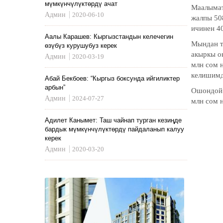
мүмкүнчүлүктөрдү ачат
Маалымат
Админ
2020-06-10
жалпы 50
ичинен 4
Аалы Карашев: Кыргызстандын келечегин
Мындан т
өзүбүз курушубуз керек
акыркы о
Админ
2020-03-19
млн сом 
келишимд
Абай Бекбоев: “Кыргыз боксунда ийгиликтер
арбын”
Ошондой 
Админ
2024-07-27
млн сом н
Адилет Канымет: Таш чайнап турган кезиңде
бардык мүмкүнчүлүктөрдү пайдаланып калуу
керек
Админ
2020-03-20