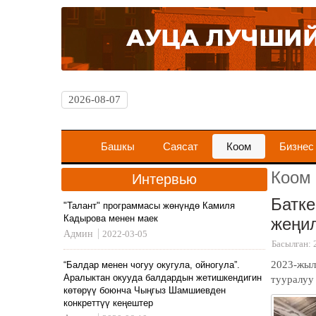
2026-08-07
Башкы
Саясат
Коом
Бизнес
Коом
Интервью
Батк
"Талант" программасы жөнүндө Камиля
Кадырова менен маек
жеңил
Админ
2022-03-05
Басылган: 
2023-жыл
“Балдар менен чогуу окугула, ойногула”.
Аралыктан окууда балдардын жетишкендигин
тууралуу
көтөрүү боюнча Чыңгыз Шамшиевден
конкреттүү кеңештер