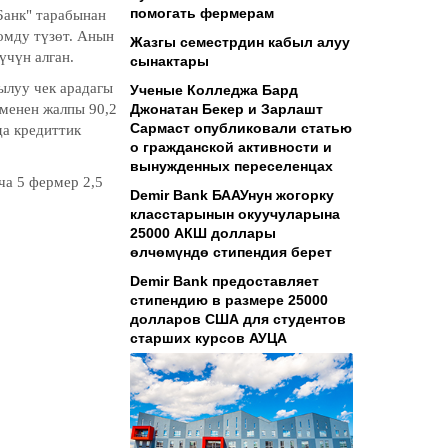
помогать фермерам
Банк" тарабынан
омду түзөт. Анын
Жазгы семестрдин кабыл алуу
үчүн алган.
сынактары
ылуу чек арадагы
Ученые Колледжа Бард
менен жалпы 90,2
Джонатан Бекер и Зарлашт
Сармаст опубликовали статью
да кредиттик
о гражданской активности и
вынужденных переселенцах
а 5 фермер 2,5
Demir Bank БААУнун жогорку
класстарынын окуучуларына
25000 АКШ доллары
өлчөмүндө стипендия берет
Demir Bank предоставляет
стипендию в размере 25000
долларов США для студентов
старших курсов АУЦА