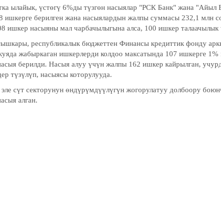
ка ылайык, үстөгү 6%ды түзгөн насыялар "РСК Банк" жана "Айыл 
8 ишкерге берилген жана насыялардын жалпы суммасы 232,1 млн с
08 ишкер насыяны мал чарбачылыгына алса, 100 ишкер талаачылык 
ышкары, республикалык бюджеттен Финансы кредиттик фонду арк
куяда жабыркаган ишкерлерди колдоо максатында 107 ишкерге 1% 
насыя берилди. Насыя алуу үчүн жалпы 162 ишкер кайрылган, учур
ер түзүлүп, насыясы которулууда.
эле сүт секторунун өндүрүмдүүлүгүн жогорулатуу долбоору боюнч
асыя алган.