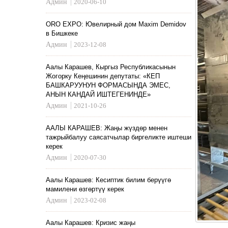
Админ
2020-06-10
ORO EXPO: Ювелирный дом Maxim Demidov
в Бишкеке
Админ
2023-12-08
Аалы Карашев, Кыргыз Республикасынын
Жогорку Кеңешинин депутаты: «КЕП
БАШКАРУУНУН ФОРМАСЫНДА ЭМЕС,
АНЫН КАНДАЙ ИШТЕГЕНИНДЕ»
Админ
2021-10-26
ААЛЫ КАРАШЕВ: Жаңы жүздөр менен
тажрыйбалуу саясатчылар биргеликте иштеши
керек
Админ
2020-07-30
Аалы Карашев: Кесиптик билим берүүгө
мамилени өзгөртүү керек
Админ
2023-02-08
Аалы Карашев: Кризис жаңы