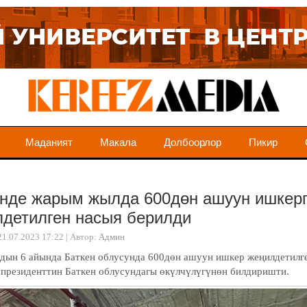
Маданият
Макала
Долбоорлор
Пикир
енде жарым жылда 600дөн ашуун ишкер
детилген насыя берилди
21.07.2023 17:22
|
Автор:
Админ
дын 6 айында Баткен облусунда 600дөн ашуун ишкер жеңилдетилге
 президенттин Баткен облусундагы өкүлчүлүгүнөн билдиришти.