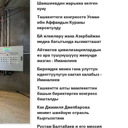
Шамшиевдин жарыкка келген
күнү
Ташкенттеги конгрессте Усман
ибн Аффандын Кураны
көрсөтүлдү
БА өлкөлөрү жана Азербайжан
медиа багытында кызматташат
Айтматов цивилизациялардын
өз ара түшүнүшүүсү жөнүндө
жазган - Иманалиев
Биримдик менен гана улуттун
иденттүүлүгүн сактап калабыз -
Иманалиев
Ташкентте алты мамлекеттин
башын бириктирген конгресс
башталды
Как Джамиля Джепбарова
меняет швейную отрасль
Кыргызстана
Рустам Балтабаев и его миссия