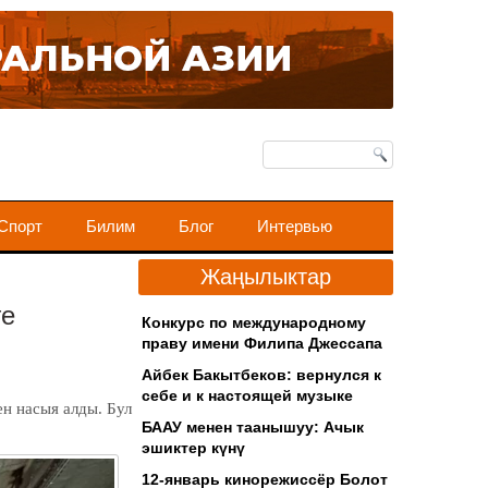
Спорт
Билим
Блог
Интервью
Жаңылыктар
ге
Конкурс по международному
праву имени Филипа Джессапа
Айбек Бакытбеков: вернулся к
себе и к настоящей музыке
н насыя алды. Бул
БААУ менен таанышуу: Ачык
эшиктер күнү
12-январь кинорежиссёр Болот