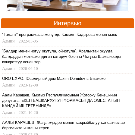
Интервью
"Талант" программасы жөнүндө Камиля Кадырова менен маек
Админ
2022-03-05
“Балдар менен чогуу окугула, ойногула”. Аралыктан окууда
балдардын жетишкендигин көтөрүү боюнча Чыңгыз Шамшиевден
конкреттүү кеңештер
Админ
2020-06-10
ORO EXPO: Ювелирный дом Maxim Demidov в Бишкеке
Админ
2023-12-08
Аалы Карашев, Кыргыз Республикасынын Жогорку Кеңешинин
депутаты: «КЕП БАШКАРУУНУН ФОРМАСЫНДА ЭМЕС, АНЫН
КАНДАЙ ИШТЕГЕНИНДЕ»
Админ
2021-10-26
ААЛЫ КАРАШЕВ: Жаңы жүздөр менен тажрыйбалуу саясатчылар
биргеликте иштеши керек
Админ
2020-07-30