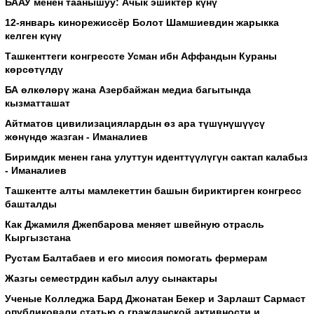
БААУ менен таанышуу: Ачык эшиктер күнү
12-январь кинорежиссёр Болот Шамшиевдин жарыкка
келген күнү
Ташкенттеги конгрессте Усман ибн Аффандын Кураны
көрсөтүлдү
БА өлкөлөрү жана Азербайжан медиа багытында
кызматташат
Айтматов цивилизациялардын өз ара түшүнүшүүсү
жөнүндө жазган - Иманалиев
Биримдик менен гана улуттун иденттүүлүгүн сактап калабыз
- Иманалиев
Ташкентте алты мамлекеттин башын бириктирген конгресс
башталды
Как Джамиля Джепбарова меняет швейную отрасль
Кыргызстана
Рустам Балтабаев и его миссия помогать фермерам
Жазгы семестрдин кабыл алуу сынактары
Ученые Колледжа Бард Джонатан Бекер и Зарлашт Сармаст
опубликовали статью о гражданской активности и