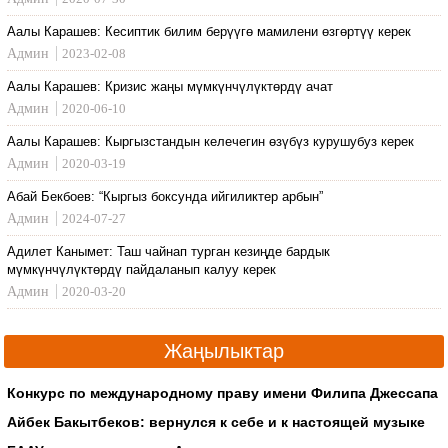
Аалы Карашев: Кесиптик билим берүүгө мамилени өзгөртүү керек
Админ
2023-02-08
Аалы Карашев: Кризис жаңы мүмкүнчүлүктөрдү ачат
Админ
2020-06-10
Аалы Карашев: Кыргызстандын келечегин өзүбүз курушубуз керек
Админ
2020-03-19
Абай Бекбоев: “Кыргыз боксунда ийгиликтер арбын”
Админ
2024-07-27
Адилет Канымет: Таш чайнап турган кезиңде бардык
мүмкүнчүлүктөрдү пайдаланып калуу керек
Админ
2020-03-20
Жаңылыктар
Конкурс по международному праву имени Филипа Джессапа
Айбек Бакытбеков: вернулся к себе и к настоящей музыке