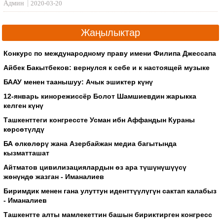
Админ
2020-03-20
Жаңылыктар
Конкурс по международному праву имени Филипа Джессапа
Айбек Бакытбеков: вернулся к себе и к настоящей музыке
БААУ менен таанышуу: Ачык эшиктер күнү
12-январь кинорежиссёр Болот Шамшиевдин жарыкка
келген күнү
Ташкенттеги конгрессте Усман ибн Аффандын Кураны
көрсөтүлдү
БА өлкөлөрү жана Азербайжан медиа багытында
кызматташат
Айтматов цивилизациялардын өз ара түшүнүшүүсү
жөнүндө жазган - Иманалиев
Биримдик менен гана улуттун иденттүүлүгүн сактап калабыз
- Иманалиев
Ташкентте алты мамлекеттин башын бириктирген конгресс