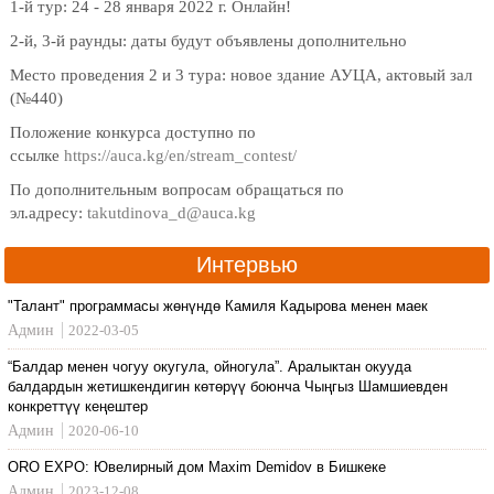
1-й тур: 24 - 28 января 2022 г. Онлайн!
2-й, 3-й раунды: даты будут объявлены дополнительно
Место проведения 2 и 3 тура: новое здание АУЦА, актовый зал
(№440)
Положение конкурса доступно по
ссылке
https://auca.kg/en/stream_contest/
По дополнительным вопросам обращаться по
эл.адресу:
takutdinova_d@auca.kg
Интервью
"Талант" программасы жөнүндө Камиля Кадырова менен маек
Админ
2022-03-05
“Балдар менен чогуу окугула, ойногула”. Аралыктан окууда
балдардын жетишкендигин көтөрүү боюнча Чыңгыз Шамшиевден
конкреттүү кеңештер
Админ
2020-06-10
ORO EXPO: Ювелирный дом Maxim Demidov в Бишкеке
Админ
2023-12-08