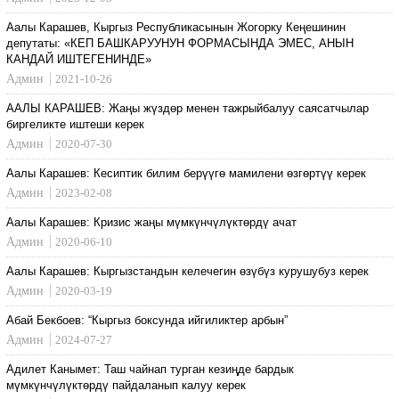
Аалы Карашев, Кыргыз Республикасынын Жогорку Кеңешинин
депутаты: «КЕП БАШКАРУУНУН ФОРМАСЫНДА ЭМЕС, АНЫН
КАНДАЙ ИШТЕГЕНИНДЕ»
Админ
2021-10-26
ААЛЫ КАРАШЕВ: Жаңы жүздөр менен тажрыйбалуу саясатчылар
биргеликте иштеши керек
Админ
2020-07-30
Аалы Карашев: Кесиптик билим берүүгө мамилени өзгөртүү керек
Админ
2023-02-08
Аалы Карашев: Кризис жаңы мүмкүнчүлүктөрдү ачат
Админ
2020-06-10
Аалы Карашев: Кыргызстандын келечегин өзүбүз курушубуз керек
Админ
2020-03-19
Абай Бекбоев: “Кыргыз боксунда ийгиликтер арбын”
Админ
2024-07-27
Адилет Канымет: Таш чайнап турган кезиңде бардык
мүмкүнчүлүктөрдү пайдаланып калуу керек