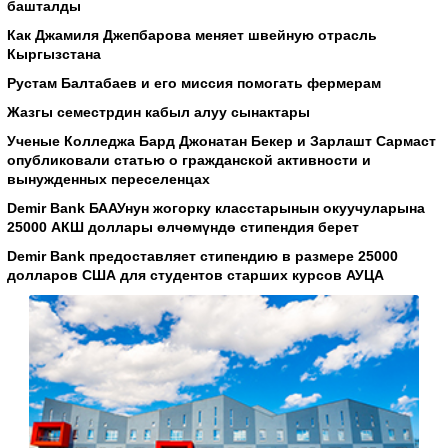
башталды
Как Джамиля Джепбарова меняет швейную отрасль
Кыргызстана
Рустам Балтабаев и его миссия помогать фермерам
Жазгы семестрдин кабыл алуу сынактары
Ученые Колледжа Бард Джонатан Бекер и Зарлашт Сармаст
опубликовали статью о гражданской активности и
вынужденных переселенцах
Demir Bank БААУнун жогорку класстарынын окуучуларына
25000 АКШ доллары өлчөмүндө стипендия берет
Demir Bank предоставляет стипендию в размере 25000
долларов США для студентов старших курсов АУЦА